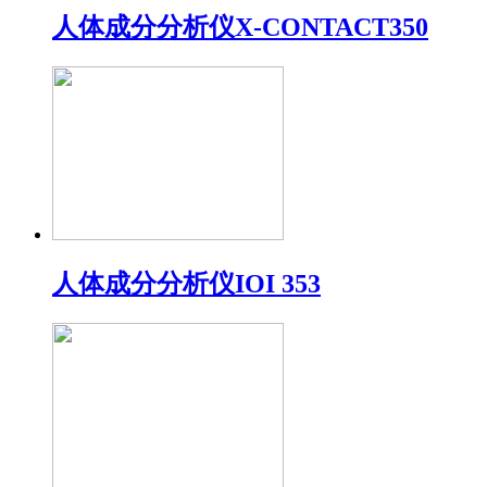
人体成分分析仪X-CONTACT350
人体成分分析仪IOI 353