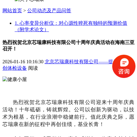
网站首页
>
公司动态及产品问答
1. 心率变异分析仪：对心源性猝死有独特的预测价值
（附学术论文）
热烈祝贺北京芯瑞康科技有限公司十周年庆典活动在海南三亚
召开！
2026-01-16 10:16:30
北京芯瑞康科技有限公司——提供健康无
创体检设备
阅读
热烈祝贺北京芯瑞康科技有限公司迎来十周年庆典
活动！十年砥砺，铸就辉煌。公司以创新为驱动，以技
术为根基，在行业浪潮中稳健前行。值此庆典之际，愿
芯瑞康在新的征程中再创佳绩，基业长青！